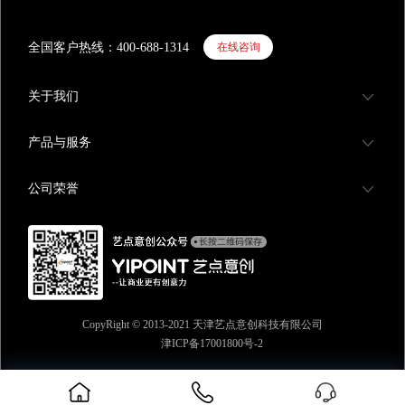
觉传播中起着
牌视觉识别系
全国客户热线：400-688-1314
在线咨询
辅助字体。文
觉传达效果，
统造型随着社
关于我们
越讲究，因为
除了要立体，
产品与服务
合。4、导视
觉传达设计中
起人的情感反
公司荣誉
相融合协调。
牌的视觉展现
相匹配的材质
影响。对于不
不是一个文化
要制作能体现
可以考虑木质
具有时代感、
CopyRight © 2013-2021 天津艺点意创科技有限公司
板、亚克力板
津ICP备17001800号-2
材料。