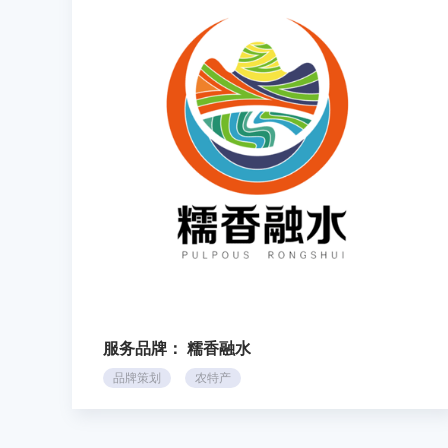
服务品牌：
糯香融水
品牌策划
农特产