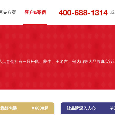
解决方案
客户&案例
或
艺点意创拥有三只松鼠、蒙牛、王老吉、完达山等大品牌真实设
量靠好包装
￥
6000
起
让品牌深入人心
￥