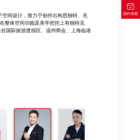
预约考察
经历,10年创意总监经验,期间服务客户数
管理经验，5年设计总监经验，服务百余客
业经验，专注于品牌管理14年，曾服务于香
策划、对新媒体运营及对外商务和市场推
工作经验，参与服务全国公安文化建设系
于空间设计，致力于创作出构思独特、充
供品牌设计,logo设计，活动物料设计等。
交互设计经验，服务过多家国内外知名企
和客户服务经验。曾长期担任国际4A公司资
经历,10年创意总监经验,期间服务客户数
管理经验，5年设计总监经验，服务百余客
业经验，专注于品牌管理14年，曾服务于香
策划、对新媒体运营及对外商务和市场推
工作经验，参与服务全国公安文化建设系
于空间设计，致力于创作出构思独特、充
美国GREY、 日本电通、世纪座标负责创
循市场定位，挖掘概念、发挥创意、精准地
牌创意集团等多家4A企业。 主要通过国
项目有重庆马拉松、佳得乐杯星际足球
文化建设具策略及落地执行，服务2个项
在整体空间功能及美学把控上有独特见
众奥迪、特斯拉、蔚来汽车、东风日产、
曾服务于马来西亚咖啡品牌“益昌老街”，清
13年在上海创立品牌策划公司，2015年底
美国GREY、 日本电通、世纪座标负责创
循市场定位，挖掘概念、发挥创意、精准地
牌创意集团等多家4A企业。 主要通过国
项目有重庆马拉松、佳得乐杯星际足球
文化建设具策略及落地执行，服务2个项
在整体空间功能及美学把控上有独特见
SHOW、CANNES、WOLRD STAR、
力；具有良好的执行力和协调能力， 负有
为客户提供多元化品牌体验。 先后服务过
化节暨吉尼斯世界纪录挑战、 重庆酉阳桃
、二名， 熟悉广告材质、多媒体内容创意
峡谷国际旅游度假区、温州商会、上海临港
国平安、阿迪达斯、西门子等。
，苏州文创产品老阊门以及知名箱包行业爱
金空调、别克汽车、华东医药、九阳股份、
SHOW、CANNES、WOLRD STAR、
力；具有良好的执行力和协调能力， 负有
为客户提供多元化品牌体验。 先后服务过
化节暨吉尼斯世界纪录挑战、 重庆酉阳桃
、二名， 熟悉广告材质、多媒体内容创意
峡谷国际旅游度假区、温州商会、上海临港
。
兵花车“浴血奋战“、“奋斗创业”，负责山
B、宝马、伯利恒、大桥道、COFCO、
晒——江北区书记晒文旅活动等，服务过包括
形象”和“品牌气质”的高要求客户提供整体
企业。
。
兵花车“浴血奋战“、“奋斗创业”，负责山
B、宝马、伯利恒、大桥道、COFCO、
晒——江北区书记晒文旅活动等，服务过包括
器口、包头奥体中心导视设计制作； 获得
TEBA、海港城、HONGDA等。 多次获
乐、红牛、长安汽车、奇瑞汽车、融创文
。
器口、包头奥体中心导视设计制作； 获得
TEBA、海港城、HONGDA等。 多次获
乐、红牛、长安汽车、奇瑞汽车、融创文
金奖、银奖、优秀奖；天津海河杯设计奖，
金奖、银奖、优秀奖；天津海河杯设计奖，
马俑文创设计奖等等。
马俑文创设计奖等等。