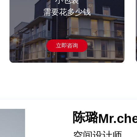
小包装
需要花多少钱
立即咨询
赵振宇
王晓冬
王建雄
熊超
唐怡
陈璐
杜晓明
杨德静
陈俊邑
赵振宇
王晓冬
王建雄
熊超
唐怡
陈璐
Mr.xi
Ms.ta
Mr.ch
Mr.xi
Ms.ta
Mr.ch
Mr.xi
Ms.ta
Mr.ch
Mr.
Mr.
Mr.
Mr.
Ms.
Mr.
Mr.
Mr.
Mr.
Mr.
Ms.
Mr.
Mr.
Mr.
Mr.
Mr.
首席创意设计
设计总监
设计总监
策略经理
策略经理
空间设计师
设计副总
资深设计师
副总裁
首席创意设计
设计总监
设计总监
策略经理
策略经理
空间设计师