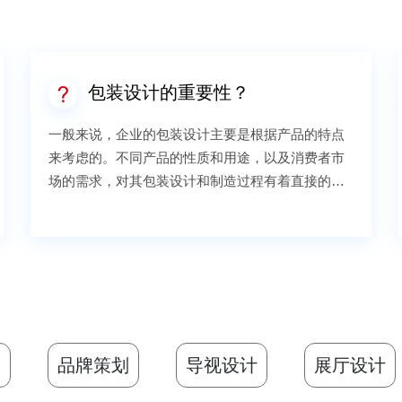
包装设计的重要性？
一般来说，企业的包装设计主要是根据产品的特点
来考虑的。不同产品的性质和用途，以及消费者市
场的需求，对其包装设计和制造过程有着直接的影
响。如果我们看一下现代营销中的整合传播概念，
产品包装设计之外的问题不仅仅是产品策略的问
题，它已经成为推广过程中不可替代的一个环节。
1、保护产品产品包装可分为“包装功能”和“包装功
能”。包装的作用是保护内容物免受外力，防止产品
损坏或变质。穿衣是指装饰，包装可以突出产品的
销售主张和特点，吸引消费者的注意力。简单来
划
品牌策划
导视设计
展厅设计
说，包装是产品的外衣，是品牌的直接信息载体，
是消费者感知企业的窗口。2、美化品牌别具一格，