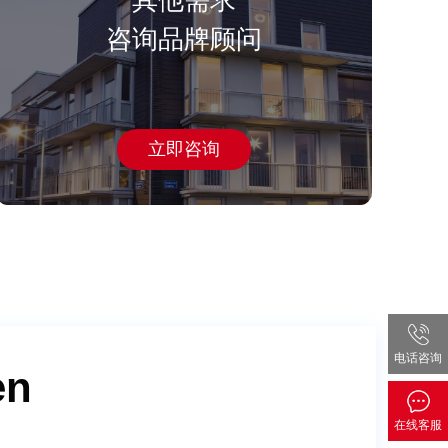
其他需求
咨询品牌顾问
立即咨询
电话咨询
ong
ng
en
ong
ng
en
ong
ng
en
zhao
wang
wang
du
yang
chen
zhao
wang
wang
du
yang
chen
zhao
wang
wang
du
在线客服