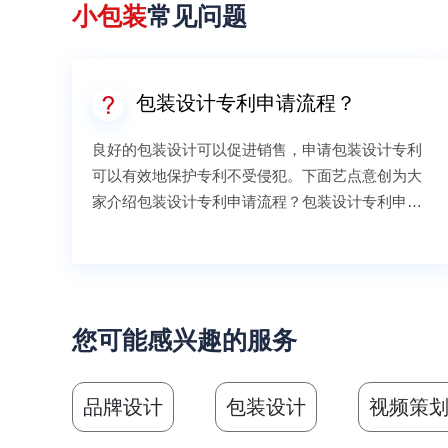
小包装
常见问题
包装设计专利申请流程？
良好的包装设计可以促进销售，申请包装设计专利
可以有效地保护专利不受侵犯。下面艺点意创为大
家介绍包装设计专利申请流程？包装设计专利申请
的流程1.初步审查受理包装设计专利申请后，将对其
进行初步审查，审查专利申请文件是否完整，文件
是否符合规定的格式，申请是否符合专利法及其实
施细则的相关规定。2.授权如对包装设计专利申请进
行初步审查，未发现驳回理由的，专利局将发出通
您可能感兴趣的服务
知。通常需要6个月的时间，从提交专利申请到专利
局发出授权通知书。专利管理局发出授权通知书及
品牌设计
包装设计
视频策
办理登记手续通知书后，申请人应在收到通知书之
日起2个月内缴纳登记费、印字费和在该年的授权年