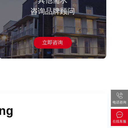
其他需求
咨询品牌顾问
立即咨询
电话咨询
ong
ng
en
ong
ng
en
ong
ng
en
zhao
wang
wang
du
yang
chen
zhao
wang
wang
du
yang
chen
zhao
wang
wang
du
在线客服