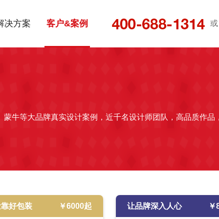
解决方案
客户&案例
或
、蒙牛等大品牌真实设计案例，近千名设计师团队，高品质作品
量靠好包装
￥
6000
起
让品牌深入人心
￥