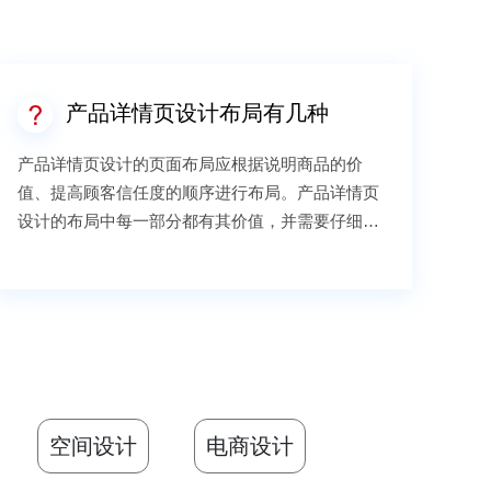
产品详情页设计布局有几种
产品详情页设计的页面布局应根据说明商品的价
值、提高顾客信任度的顺序进行布局。产品详情页
设计的布局中每一部分都有其价值，并需要仔细推
敲和设计。第一，说明商品价值①创意海报情景大
图，利用创意海报传达商品以及店铺信息，用最短
的时间让顾客产生持续浏览的欲望，从而在设计中
能尽情展现商品的特色。②商品卖点优势总结，一
种商品的卖点有很多，如果分布是零散的，买主很
难总结出商品的优势，所以在阐述卖点之前，应对
所有卖点进行一个大的总结，告诉买主这个商品的
空间设计
电商设计
卖点都在哪里，都有哪些。③对商品的卖点功能进
行阐述，根据商品的卖点优势，逐一归纳展示，其