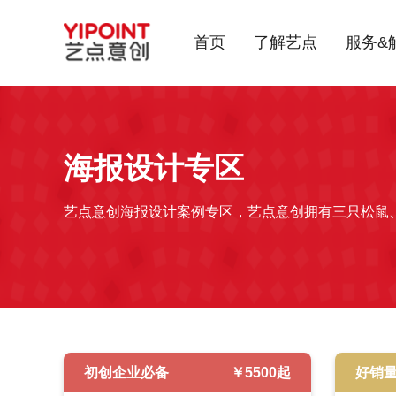
首页
了解艺点
服务&
海报设计
专区
艺点意创海报设计案例专区，艺点意创拥有三只松鼠
初创企业必备
￥
5500
起
好销