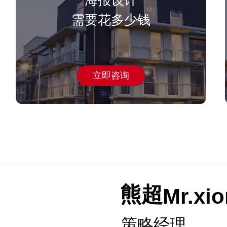
海报设计
需要花多少钱
立即咨询
赵振宇
王晓冬
王建雄
熊超
唐怡
陈璐
杜晓明
杨德静
陈俊邑
赵振宇
王晓冬
王建雄
熊超
Mr.xi
Ms.ta
Mr.ch
Mr.xi
Ms.ta
Mr.ch
Mr.xi
Ms.ta
Mr.ch
Mr.
Mr.
Mr.
Mr.
Ms.
Mr.
Mr.
Mr.
Mr.
Mr.
Ms.
Mr.
Mr.
Mr.
Mr.
Mr.
首席创意设计
设计总监
设计总监
策略经理
策略经理
空间设计师
设计副总
资深设计师
副总裁
首席创意设计
设计总监
设计总监
策略经理