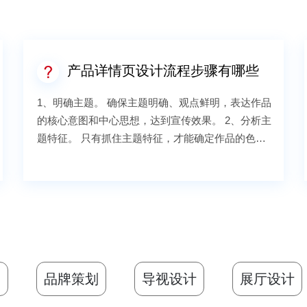
产品详情页设计流程步骤有哪些
1、明确主题。 确保主题明确、观点鲜明，表达作品
的核心意图和中心思想，达到宣传效果。 2、分析主
题特征。 只有抓住主题特征，才能确定作品的色彩
风格、版面特征。 3、确立创意方向。 作品能否吸
引受众对象的关注，是决定创意成败的关键所
在。 4、收集整理素材。 围绕主题或创意，寻找或
设计素材。对素材进行必要的加工。 5、制作加工
作品。最后是产品详情页加工，使用专业的工具软
件，将各种素材有机地整合在一起，图片、文字的
排版布局，色彩的搭配要合理，要具有表现力和感
划
品牌策划
导视设计
展厅设计
染力，从而达到宣传效果。