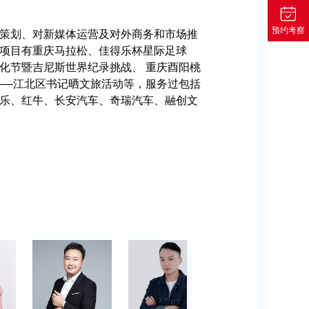
预约考察
经历,10年创意总监经验,期间服务客户数
管理经验，5年设计总监经验，服务百余客
业经验，专注于品牌管理14年，曾服务于香
策划、对新媒体运营及对外商务和市场推
工作经验，参与服务全国公安文化建设系
于空间设计，致力于创作出构思独特、充
供品牌设计,logo设计，活动物料设计等。
交互设计经验，服务过多家国内外知名企
和客户服务经验。曾长期担任国际4A公司资
经历,10年创意总监经验,期间服务客户数
管理经验，5年设计总监经验，服务百余客
业经验，专注于品牌管理14年，曾服务于香
策划、对新媒体运营及对外商务和市场推
美国GREY、 日本电通、世纪座标负责创
循市场定位，挖掘概念、发挥创意、精准地
牌创意集团等多家4A企业。 主要通过国
项目有重庆马拉松、佳得乐杯星际足球
文化建设具策略及落地执行，服务2个项
在整体空间功能及美学把控上有独特见
众奥迪、特斯拉、蔚来汽车、东风日产、
曾服务于马来西亚咖啡品牌“益昌老街”，清
13年在上海创立品牌策划公司，2015年底
美国GREY、 日本电通、世纪座标负责创
循市场定位，挖掘概念、发挥创意、精准地
牌创意集团等多家4A企业。 主要通过国
项目有重庆马拉松、佳得乐杯星际足球
SHOW、CANNES、WOLRD STAR、
力；具有良好的执行力和协调能力， 负有
为客户提供多元化品牌体验。 先后服务过
化节暨吉尼斯世界纪录挑战、 重庆酉阳桃
、二名， 熟悉广告材质、多媒体内容创意
峡谷国际旅游度假区、温州商会、上海临港
国平安、阿迪达斯、西门子等。
，苏州文创产品老阊门以及知名箱包行业爱
金空调、别克汽车、华东医药、九阳股份、
SHOW、CANNES、WOLRD STAR、
力；具有良好的执行力和协调能力， 负有
为客户提供多元化品牌体验。 先后服务过
化节暨吉尼斯世界纪录挑战、 重庆酉阳桃
。
兵花车“浴血奋战“、“奋斗创业”，负责山
B、宝马、伯利恒、大桥道、COFCO、
晒——江北区书记晒文旅活动等，服务过包括
形象”和“品牌气质”的高要求客户提供整体
企业。
。
兵花车“浴血奋战“、“奋斗创业”，负责山
B、宝马、伯利恒、大桥道、COFCO、
晒——江北区书记晒文旅活动等，服务过包括
器口、包头奥体中心导视设计制作； 获得
TEBA、海港城、HONGDA等。 多次获
乐、红牛、长安汽车、奇瑞汽车、融创文
。
器口、包头奥体中心导视设计制作； 获得
TEBA、海港城、HONGDA等。 多次获
乐、红牛、长安汽车、奇瑞汽车、融创文
金奖、银奖、优秀奖；天津海河杯设计奖，
金奖、银奖、优秀奖；天津海河杯设计奖，
马俑文创设计奖等等。
马俑文创设计奖等等。