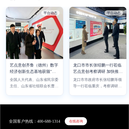
平台动态
平台动态
艺点意创齐鲁（德州）数字
龙口市市长张绍鹏一行莅临
经济创新生态基地获颁“青
艺点意创考察调研 加快推进
年驿站”、“青年创业基地”
龙口总部项目落地实施
全国人大代表、山东省民宗委
龙口市市政府市长张绍鹏等领
主任、山东省社组联会长曹金
导一行莅临重庆，考察调研艺
萍一行在德州市副市长陈海
点意创集团旗下5G直播、工业
明、临邑县县委书记张旗等陪
互联网、数字文创等相关产
同下，莅临艺点意创齐鲁（德
业。
州）数字经济创新生态基地考
察调研。
全国客户热线：400-688-1314
在线咨询